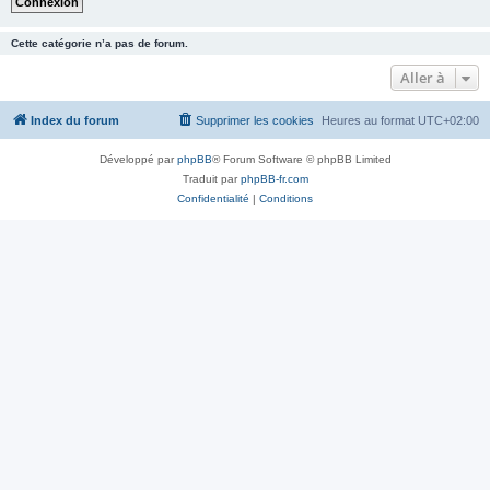
Cette catégorie n’a pas de forum.
Aller à
Index du forum
Supprimer les cookies
Heures au format
UTC+02:00
Développé par
phpBB
® Forum Software © phpBB Limited
Traduit par
phpBB-fr.com
Confidentialité
|
Conditions