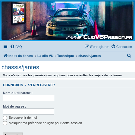
Clio V6 Passion
Le site français des passionnés de Clio V6
FAQ
S’enregistrer
Connexion
R
Index du forum
La clio V6
Technique
chassis/jantes
e
chassis/jantes
c
Vous n’avez pas les permissions requises pour consulter les sujets de ce forum.
h
e
CONNEXION
•
S’ENREGISTRER
r
Nom d’utilisateur :
c
h
Mot de passe :
e
Se souvenir de moi
r
Masquer ma présence en ligne pour cette session