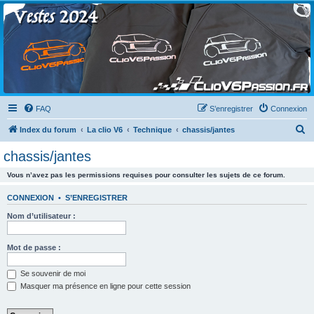
Clio V6 Passion
Le site français des passionnés de Clio V6
FAQ
S’enregistrer
Connexion
R
Index du forum
La clio V6
Technique
chassis/jantes
e
chassis/jantes
c
Vous n’avez pas les permissions requises pour consulter les sujets de ce forum.
h
e
CONNEXION
•
S’ENREGISTRER
r
Nom d’utilisateur :
c
h
Mot de passe :
e
Se souvenir de moi
r
Masquer ma présence en ligne pour cette session