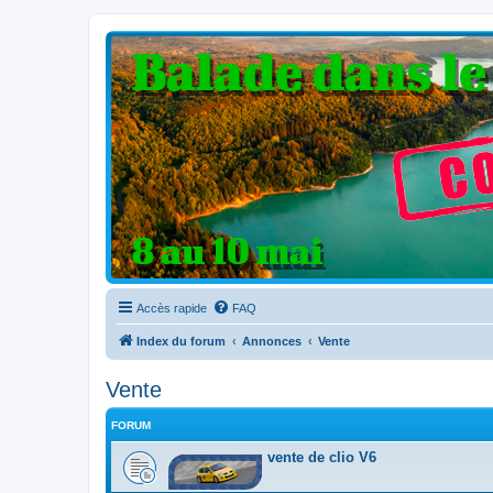
Clio V6 Passion
Le site français des passionnés de Clio V6
Accès rapide
FAQ
Index du forum
Annonces
Vente
Vente
FORUM
vente de clio V6