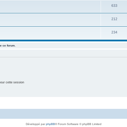
S
633
j
u
e
S
212
j
t
u
e
s
S
234
j
t
u
e
s
e ce forum.
j
t
e
s
t
s
our cette session
Développé par
phpBB
® Forum Software © phpBB Limited