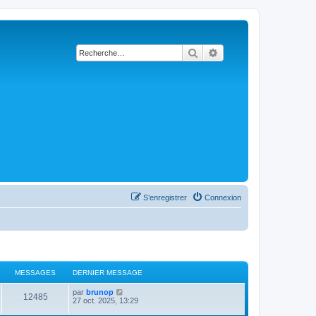
Rechercher
Recherche avancée
S’enregistrer
Connexion
MESSAGES
DERNIER MESSAGE
D
V
par
brunop
M
12485
e
o
27 oct. 2025, 13:29
r
i
e