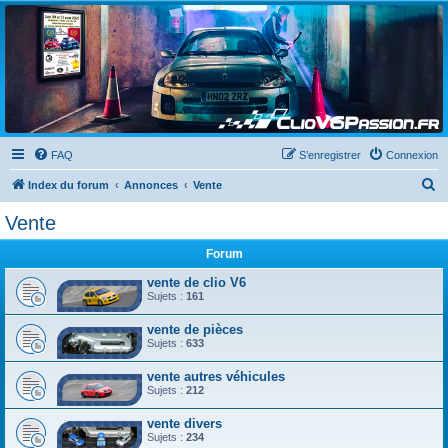
Clio V6 Passion
Le site français des passionnés de Clio V6
FAQ
S’enregistrer
Connexion
R
Index du forum
Annonces
Vente
e
Vente
c
Forum
h
e
vente de clio V6
Sujets :
161
r
vente de pièces
c
Sujets :
633
h
vente autres véhicules
e
Sujets :
212
r
vente divers
Sujets :
234