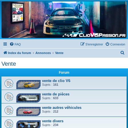
Clio V6 Passion
Le site français des passionnés de Clio V6
FAQ
S’enregistrer
Connexion
R
Index du forum
Annonces
Vente
e
Vente
c
Forum
h
e
vente de clio V6
Sujets :
161
r
vente de pièces
c
Sujets :
633
h
vente autres véhicules
e
Sujets :
212
r
vente divers
Sujets :
234