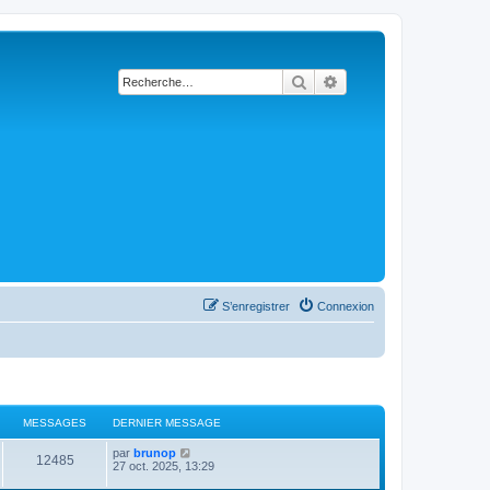
Rechercher
Recherche avancée
S’enregistrer
Connexion
MESSAGES
DERNIER MESSAGE
D
V
par
brunop
M
12485
e
o
27 oct. 2025, 13:29
r
i
e