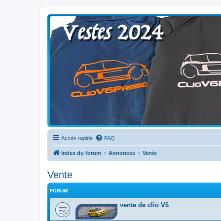
Clio V6 Passion
Le site français des passionnés de Clio V6
Accès rapide
FAQ
Index du forum
Annonces
Vente
Vente
FORUM
vente de clio V6