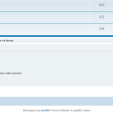
S
633
j
u
e
S
212
j
t
u
e
s
S
234
j
t
u
e
s
e ce forum.
j
t
e
s
t
s
our cette session
Développé par
phpBB
® Forum Software © phpBB Limited