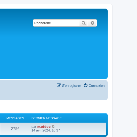
Rechercher
Recherche avancée
S’enregistrer
Connexion
MESSAGES
DERNIER MESSAGE
D
V
par
maddoc
M
2756
e
o
14 avr. 2024, 16:37
r
i
e