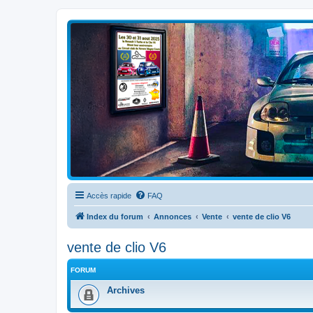
Clio V6 Passion
Le site français des passionnés de Clio V6
Accès rapide
FAQ
Index du forum
Annonces
Vente
vente de clio V6
vente de clio V6
FORUM
Archives