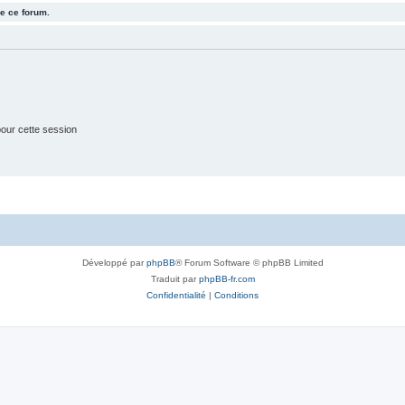
e ce forum.
j
e
t
s
our cette session
Développé par
phpBB
® Forum Software © phpBB Limited
Traduit par
phpBB-fr.com
Confidentialité
|
Conditions