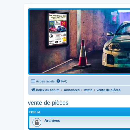
Clio V6 Passion
Le site français des passionnés de Clio V6
Accès rapide
FAQ
Index du forum
Annonces
Vente
vente de pièces
vente de pièces
FORUM
Archives