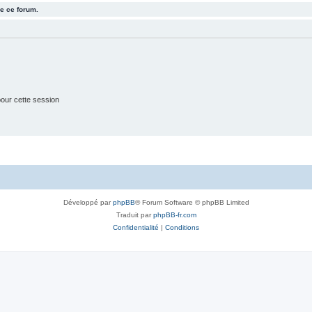
e ce forum.
j
e
t
s
our cette session
Développé par
phpBB
® Forum Software © phpBB Limited
Traduit par
phpBB-fr.com
Confidentialité
|
Conditions