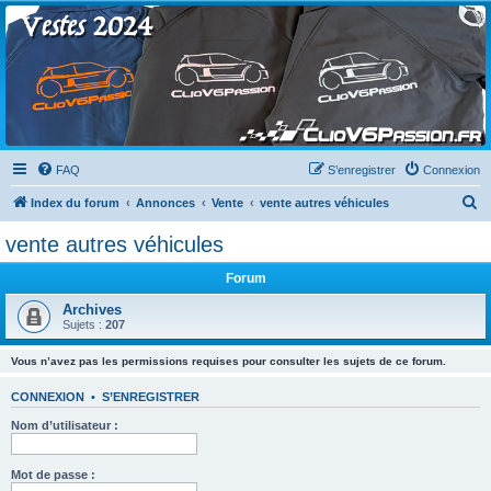
Clio V6 Passion
Le site français des passionnés de Clio V6
FAQ
S’enregistrer
Connexion
R
Index du forum
Annonces
Vente
vente autres véhicules
e
vente autres véhicules
c
Forum
h
e
Archives
Sujets :
207
r
c
Vous n’avez pas les permissions requises pour consulter les sujets de ce forum.
h
CONNEXION
•
S’ENREGISTRER
e
Nom d’utilisateur :
r
Mot de passe :