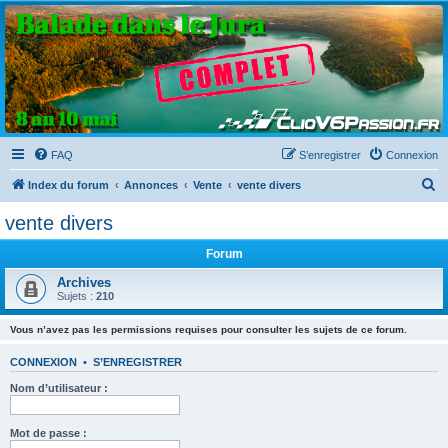
Clio V6 Passion
Le site français des passionnés de Clio V6
FAQ
S’enregistrer
Connexion
R
Index du forum
Annonces
Vente
vente divers
e
vente divers
c
Forum
h
e
Archives
Sujets :
210
r
c
Vous n’avez pas les permissions requises pour consulter les sujets de ce forum.
h
CONNEXION
•
S’ENREGISTRER
e
Nom d’utilisateur :
r
Mot de passe :