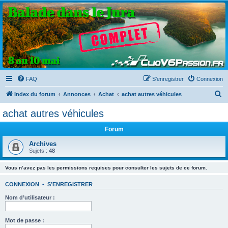
Clio V6 Passion
Le site français des passionnés de Clio V6
FAQ
S’enregistrer
Connexion
R
Index du forum
Annonces
Achat
achat autres véhicules
e
achat autres véhicules
c
Forum
h
e
Archives
Sujets :
48
r
c
Vous n’avez pas les permissions requises pour consulter les sujets de ce forum.
h
CONNEXION
•
S’ENREGISTRER
e
Nom d’utilisateur :
r
Mot de passe :