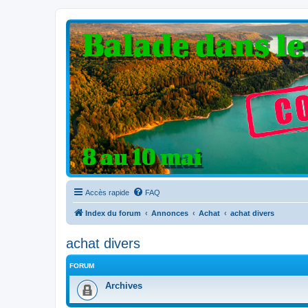
Clio V6 Passion
Le site français des passionnés de Clio V6
Accès rapide
FAQ
Index du forum
Annonces
Achat
achat divers
achat divers
FORUM
Archives