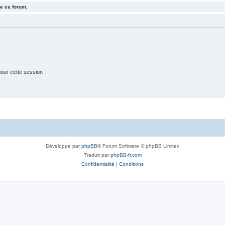
e ce forum.
j
e
t
s
our cette session
Développé par
phpBB
® Forum Software © phpBB Limited
Traduit par
phpBB-fr.com
Confidentialité
|
Conditions