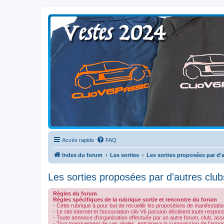
Clio V6 Passion
Le site français des passionnés de Clio V6
Accès rapide
FAQ
Index du forum
Les sorties
Les sorties proposées par d'a
Les sorties proposées par d'autres clubs
Règles du forum
Règles spécifiques de la rubrique sortie et rencontre du forum
- Cette rubrique à pour but de recueillir les propositions de manifesta
- Le site internet et l'association clio V6 passion déclinent toute respo
- Toute annonce d'organisation effectuée par un autre forum, club, ass
- Tout manquement de ces règles, entrainera la suppression de l'anno