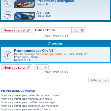
Préparation / Inscription
Sujets :
6
Archives
Sujets :
860
Rechercher
Recherche avanc
Nouveau sujet
0 sujet • Page
1
sur
1
Annonces
Recensement des Clio V6
Dernier message par
teamorganisation
«
16 déc. 2024, 19:13
Posté dans
Général
Réponses :
1
Nouveau sujet
0 sujet • Page
1
sur
1
Aller à
PERMISSIONS DU FORUM
Vous
ne pouvez pas
poster de nouveaux sujets
Vous
ne pouvez pas
répondre aux sujets
Vous
ne pouvez pas
modifier vos messages
Vous
ne pouvez pas
supprimer vos messages
Vous
ne pouvez pas
joindre des fichiers