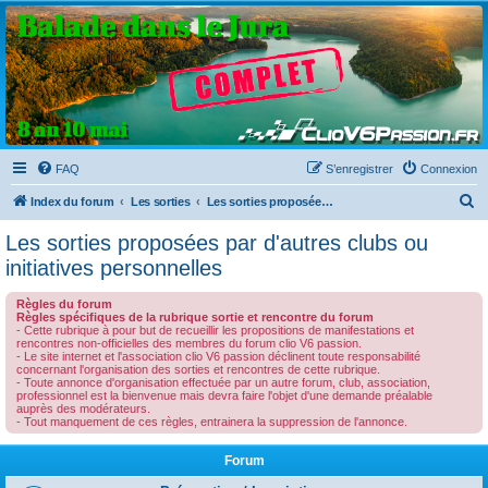
Clio V6 Passion
Le site français des passionnés de Clio V6
FAQ
S’enregistrer
Connexion
R
Index du forum
Les sorties
Les sorties proposées par d'autres clubs ou initiatives personnelles
e
Les sorties proposées par d'autres clubs ou
c
initiatives personnelles
h
Règles du forum
e
Règles spécifiques de la rubrique sortie et rencontre du forum
- Cette rubrique à pour but de recueillir les propositions de manifestations et
r
rencontres non-officielles des membres du forum clio V6 passion.
- Le site internet et l'association clio V6 passion déclinent toute responsabilité
c
concernant l'organisation des sorties et rencontres de cette rubrique.
- Toute annonce d'organisation effectuée par un autre forum, club, association,
h
professionnel est la bienvenue mais devra faire l'objet d'une demande préalable
auprès des modérateurs.
e
- Tout manquement de ces règles, entrainera la suppression de l'annonce.
r
Forum