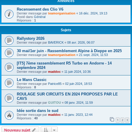
Annonces
Recensement des Clio V6
Dernier message par
teamorganisation
«
16 déc. 2024, 19:13
Posté dans
Général
Réponses :
1
Sujets
Rallystory 2026
Dernier message par
BAVERICK
«
08 avr. 2026, 06:07
30 mai/1er juin - Rassemblement Alpine à Dieppe en 2025
Dernier message par
teamorganisation
«
21 sept. 2024, 11:53
[IT5] 7ème rassemblement R5 Turbo en Andorre - 14
septembre 2024
Dernier message par
maddoc
«
11 juin 2024, 10:36
Le Mans Classic
Dernier message par
Patrice85
«
02 juin 2024, 18:53
Réponses :
8
ROULAGE SUR CIRCUITS EN 2024 PROPOSES PAR LE
CAVS
Dernier message par
GUITOU
«
08 janv. 2024, 11:59
Idée sortie dans le sud
Dernier message par
maddoc
«
11 janv. 2023, 12:44
Réponses :
40
1
2
3
Nouveau sujet