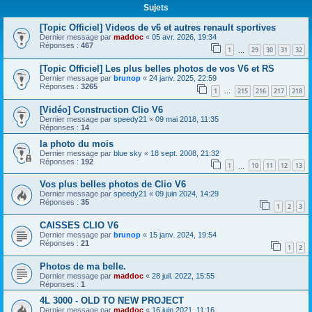
Sujets
[Topic Officiel] Videos de v6 et autres renault sportives
Dernier message par
maddoc
«
05 avr. 2026, 19:34
Réponses :
467
1
29
30
31
32
…
[Topic Officiel] Les plus belles photos de vos V6 et RS
Dernier message par
brunop
«
24 janv. 2025, 22:59
Réponses :
3265
1
215
216
217
218
…
[Vidéo] Construction Clio V6
Dernier message par
speedy21
«
09 mai 2018, 11:35
Réponses :
14
la photo du mois
Dernier message par
blue sky
«
18 sept. 2008, 21:32
Réponses :
192
1
10
11
12
13
…
Vos plus belles photos de Clio V6
Dernier message par
speedy21
«
09 juin 2024, 14:29
Réponses :
35
1
2
3
CAISSES CLIO V6
Dernier message par
brunop
«
15 janv. 2024, 19:54
Réponses :
21
1
2
Photos de ma belle.
Dernier message par
maddoc
«
28 juil. 2022, 15:55
Réponses :
1
4L 3000 - OLD TO NEW PROJECT
Dernier message par
maddoc
«
16 juin 2021, 11:16