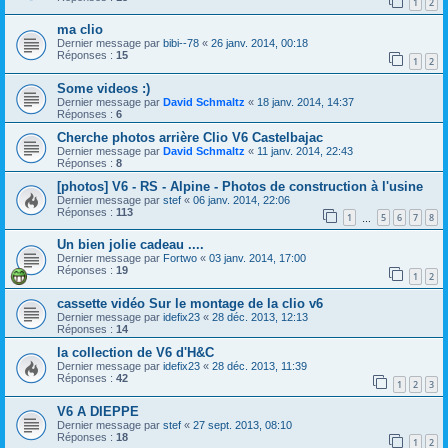
1
2
ma clio
Dernier message par
bibi--78
«
26 janv. 2014, 00:18
Réponses :
15
1
2
Some videos :)
Dernier message par
David Schmaltz
«
18 janv. 2014, 14:37
Réponses :
6
Cherche photos arrière Clio V6 Castelbajac
Dernier message par
David Schmaltz
«
11 janv. 2014, 22:43
Réponses :
8
[photos] V6 - RS - Alpine - Photos de construction à l'usine
Dernier message par
stef
«
06 janv. 2014, 22:06
Réponses :
113
1
5
6
7
8
…
Un bien jolie cadeau ....
Dernier message par
Fortwo
«
03 janv. 2014, 17:00
Réponses :
19
1
2
cassette vidéo Sur le montage de la clio v6
Dernier message par
idefix23
«
28 déc. 2013, 12:13
Réponses :
14
la collection de V6 d'H&C
Dernier message par
idefix23
«
28 déc. 2013, 11:39
Réponses :
42
1
2
3
V6 A DIEPPE
Dernier message par
stef
«
27 sept. 2013, 08:10
Réponses :
18
1
2