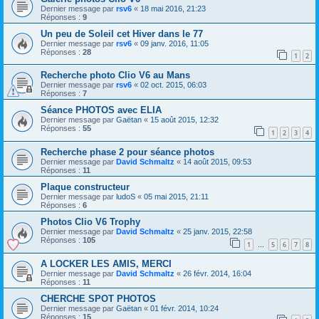
Dernier message par
rsv6
«
18 mai 2016, 21:23
Réponses :
9
Un peu de Soleil cet Hiver dans le 77
Dernier message par
rsv6
«
09 janv. 2016, 11:05
Réponses :
28
1
2
Recherche photo Clio V6 au Mans
Dernier message par
rsv6
«
02 oct. 2015, 06:03
Réponses :
7
Séance PHOTOS avec ELIA
Dernier message par
Gaëtan
«
15 août 2015, 12:32
Réponses :
55
1
2
3
4
Recherche phase 2 pour séance photos
Dernier message par
David Schmaltz
«
14 août 2015, 09:53
Réponses :
11
Plaque constructeur
Dernier message par
ludoS
«
05 mai 2015, 21:11
Réponses :
6
Photos Clio V6 Trophy
Dernier message par
David Schmaltz
«
25 janv. 2015, 22:58
Réponses :
105
1
5
6
7
8
…
A LOCKER LES AMIS, MERCI
Dernier message par
David Schmaltz
«
26 févr. 2014, 16:04
Réponses :
11
CHERCHE SPOT PHOTOS
Dernier message par
Gaëtan
«
01 févr. 2014, 10:24
Réponses :
15