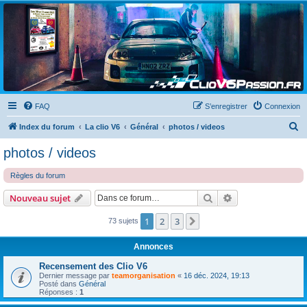
Clio V6 Passion
Le site français des passionnés de Clio V6
FAQ
S’enregistrer
Connexion
R
Index du forum
La clio V6
Général
photos / videos
e
photos / videos
c
Règles du forum
h
e
Rechercher
Recherche avanc
Nouveau sujet
r
1
2
3
Suivante
73 sujets
c
h
Annonces
e
Recensement des Clio V6
r
Dernier message par
teamorganisation
«
16 déc. 2024, 19:13
Posté dans
Général
Réponses :
1