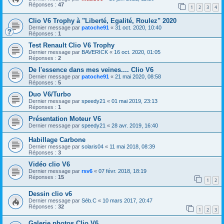
Réponses :
47
1
2
3
4
Clio V6 Trophy à "Liberté, Egalité, Roulez" 2020
Dernier message par
patoche91
«
31 oct. 2020, 10:40
Réponses :
1
Test Renault Clio V6 Trophy
Dernier message par
BAVERICK
«
16 oct. 2020, 01:05
Réponses :
2
De l'essence dans mes veines.... Clio V6
Dernier message par
patoche91
«
21 mai 2020, 08:58
Réponses :
5
Duo V6/Turbo
Dernier message par
speedy21
«
01 mai 2019, 23:13
Réponses :
1
Présentation Moteur V6
Dernier message par
speedy21
«
28 avr. 2019, 16:40
Habillage Carbone
Dernier message par
solaris04
«
11 mai 2018, 08:39
Réponses :
3
Vidéo clio V6
Dernier message par
rsv6
«
07 févr. 2018, 18:19
Réponses :
15
1
2
Dessin clio v6
Dernier message par
Séb.C
«
10 mars 2017, 20:47
Réponses :
32
1
2
3
Galerie photos Clio V6