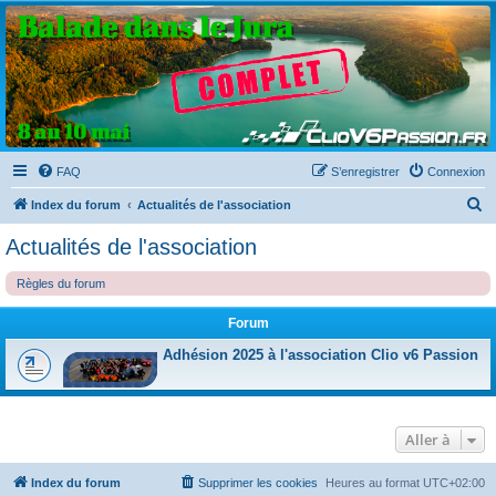
Clio V6 Passion
Le site français des passionnés de Clio V6
FAQ
S’enregistrer
Connexion
R
Index du forum
Actualités de l'association
e
Actualités de l'association
c
Règles du forum
h
e
Forum
r
Adhésion 2025 à l'association Clio v6 Passion
c
h
e
Aller à
r
Index du forum
Supprimer les cookies
Heures au format
UTC+02:00