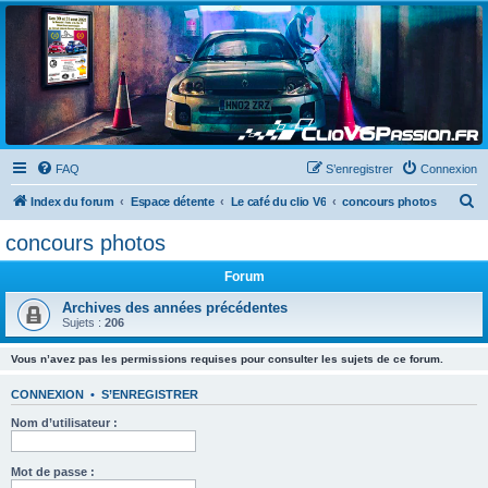
Clio V6 Passion
Le site français des passionnés de Clio V6
FAQ
S’enregistrer
Connexion
R
Index du forum
Espace détente
Le café du clio V6
concours photos
e
concours photos
c
Forum
h
e
Archives des années précédentes
Sujets :
206
r
c
Vous n’avez pas les permissions requises pour consulter les sujets de ce forum.
h
CONNEXION
•
S’ENREGISTRER
e
Nom d’utilisateur :
r
Mot de passe :