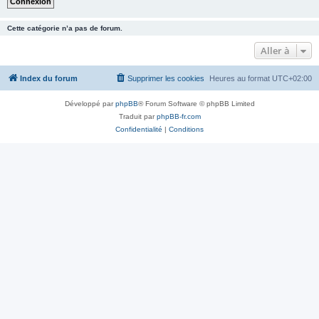
Cette catégorie n’a pas de forum.
Aller à
Index du forum
Supprimer les cookies
Heures au format
UTC+02:00
Développé par
phpBB
® Forum Software © phpBB Limited
Traduit par
phpBB-fr.com
Confidentialité
|
Conditions