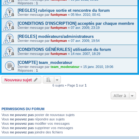
Réponses :
1
[REGLES] rubrique sortie et rencontre du forum
Dernier message par
funkyman
«
05 févr. 2010, 00:41
[CONDITIONS D'INSCRIPTION] acceptés par chaque membre
Dernier message par
funkyman
«
07 avr. 2009, 23:19
[REGLES] modérateurs/administrateurs
Dernier message par
funkyman
«
07 avr. 2009, 19:54
[CONDITIONS GÉNÉRALES] utilisation du forum
Dernier message par
funkyman
«
14 nov. 2007, 18:29
[COMPTE] team_moderateur
Dernier message par
team_moderateur
«
15 janv. 2010, 19:06
Réponses :
1
Nouveau sujet
6 sujets • Page
1
sur
1
Aller à
PERMISSIONS DU FORUM
Vous
ne pouvez pas
poster de nouveaux sujets
Vous
ne pouvez pas
répondre aux sujets
Vous
ne pouvez pas
modifier vos messages
Vous
ne pouvez pas
supprimer vos messages
Vous
ne pouvez pas
joindre des fichiers