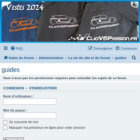
Clio V6 Passion
Le site français des passionnés de Clio V6
FAQ
S’enregistrer
Connexion
R
Index du forum
Administration
La vie du site et du forum
guides
e
guides
c
Vous n’avez pas les permissions requises pour consulter les sujets de ce forum.
h
e
CONNEXION
•
S’ENREGISTRER
r
Nom d’utilisateur :
c
h
Mot de passe :
e
Se souvenir de moi
r
Masquer ma présence en ligne pour cette session