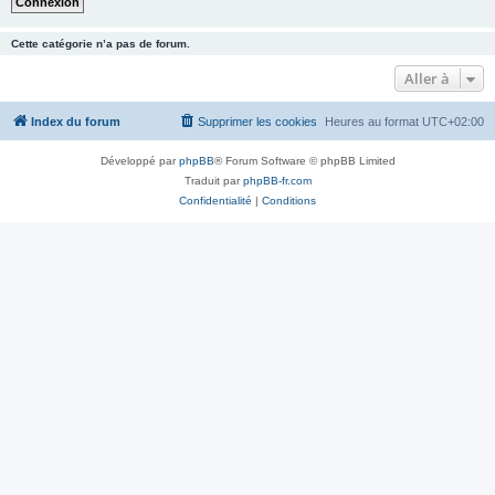
Cette catégorie n’a pas de forum.
Aller à
Index du forum
Supprimer les cookies
Heures au format
UTC+02:00
Développé par
phpBB
® Forum Software © phpBB Limited
Traduit par
phpBB-fr.com
Confidentialité
|
Conditions