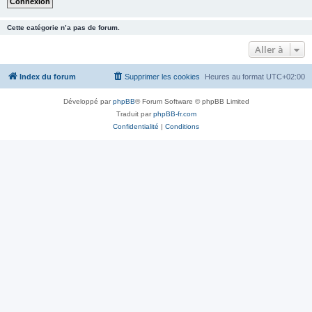
Cette catégorie n’a pas de forum.
Aller à
Index du forum
Supprimer les cookies
Heures au format
UTC+02:00
Développé par
phpBB
® Forum Software © phpBB Limited
Traduit par
phpBB-fr.com
Confidentialité
|
Conditions