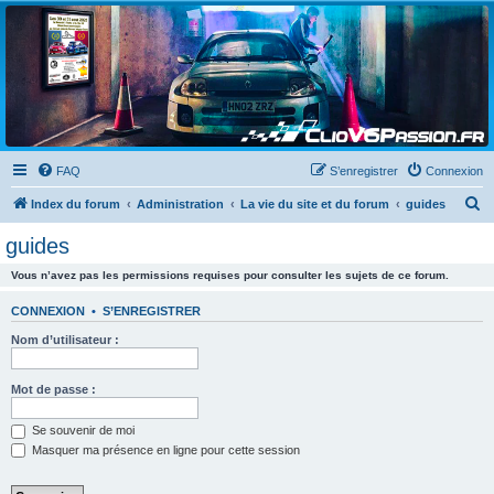
Clio V6 Passion
Le site français des passionnés de Clio V6
FAQ
S’enregistrer
Connexion
R
Index du forum
Administration
La vie du site et du forum
guides
e
guides
c
Vous n’avez pas les permissions requises pour consulter les sujets de ce forum.
h
e
CONNEXION
•
S’ENREGISTRER
r
Nom d’utilisateur :
c
h
Mot de passe :
e
Se souvenir de moi
r
Masquer ma présence en ligne pour cette session