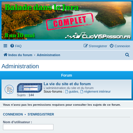
Clio V6 Passion
Le site français des passionnés de Clio V6
FAQ
S’enregistrer
Connexion
R
Index du forum
Administration
e
Administration
c
Forum
h
e
La vie du site et du forum
L'administration du site et du forum
r
Sous-forums :
guides
,
réglement intérieur
Sujets :
144
c
h
Vous n’avez pas les permissions requises pour consulter les sujets de ce forum.
e
CONNEXION
•
S’ENREGISTRER
r
Nom d’utilisateur :