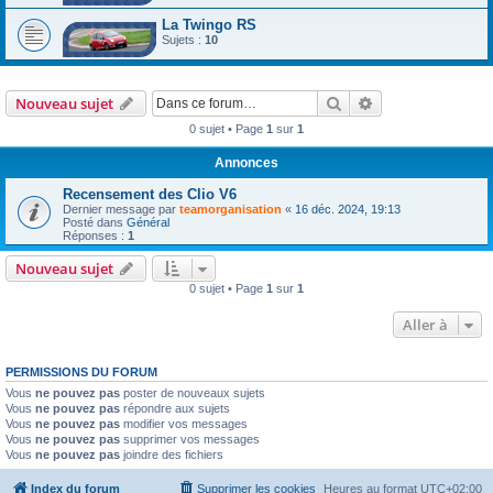
La Twingo RS
Sujets :
10
Rechercher
Recherche avanc
Nouveau sujet
0 sujet • Page
1
sur
1
Annonces
Recensement des Clio V6
Dernier message par
teamorganisation
«
16 déc. 2024, 19:13
Posté dans
Général
Réponses :
1
Nouveau sujet
0 sujet • Page
1
sur
1
Aller à
PERMISSIONS DU FORUM
Vous
ne pouvez pas
poster de nouveaux sujets
Vous
ne pouvez pas
répondre aux sujets
Vous
ne pouvez pas
modifier vos messages
Vous
ne pouvez pas
supprimer vos messages
Vous
ne pouvez pas
joindre des fichiers
Index du forum
Supprimer les cookies
Heures au format
UTC+02:00