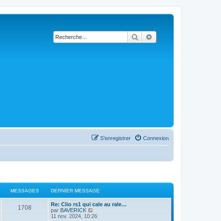
Rechercher
Recherche avancée
S’enregistrer
Connexion
MESSAGES
DERNIER MESSAGE
D
Re: Clio rs1 qui cale au rale…
M
1708
e
V
par
BAVERICK
r
o
11 nov. 2024, 10:26
e