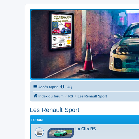
Clio V6 Passion
Le site français des passionnés de Clio V6
Accès rapide
FAQ
Index du forum
RS
Les Renault Sport
Les Renault Sport
FORUM
La Clio RS