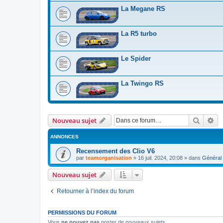
La Megane RS
La R5 turbo
Le Spider
La Twingo RS
Recher
Re
Nouveau sujet
ANNONCES
Recensement des Clio V6
par
teamorganisation
»
16 juil. 2024, 20:08
» dans
Général
Nouveau sujet
Retourner à l’index du forum
PERMISSIONS DU FORUM
Vous
ne pouvez pas
poster de nouveaux sujets