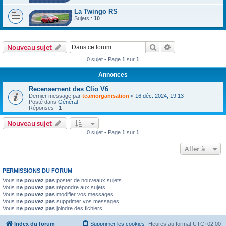
La Twingo RS
Sujets :
10
Rechercher
Recherche avanc
Nouveau sujet
0 sujet • Page
1
sur
1
Annonces
Recensement des Clio V6
Dernier message par
teamorganisation
«
16 déc. 2024, 19:13
Posté dans
Général
Réponses :
1
Nouveau sujet
0 sujet • Page
1
sur
1
Aller à
PERMISSIONS DU FORUM
Vous
ne pouvez pas
poster de nouveaux sujets
Vous
ne pouvez pas
répondre aux sujets
Vous
ne pouvez pas
modifier vos messages
Vous
ne pouvez pas
supprimer vos messages
Vous
ne pouvez pas
joindre des fichiers
Index du forum
Supprimer les cookies
Heures au format
UTC+02:00