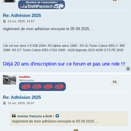
Re: Adhésion 2025
M
13 oct. 2025, 14:57
e
s
règlement de mon adhésion envoyée le 05 09 2025 ...
s
a
g
e
Clio v6 noir doré n°II 938 2004- R5 Alpine atmo 1980 - R5 Gt Turbo Cabrio EBS n° 386
1988- R5 GT Turbo Cabrio EBS n°516 1989 - A110 légende 2019 A290 GTS PE 2025
Déjà 20 ans d'inscription sur ce forum et pas une ride !!!
maddoc
Webmaster
Re: Adhésion 2025
M
13 oct. 2025, 20:07
e
s
s
maniac françois
a écrit :
a
g
règlement de mon adhésion envoyée le 05 09 2025 ...
e