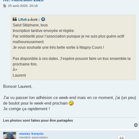
M
25 août 2025, 20:16
e
s
s
LRv6
a écrit :
a
g
Salut Stéphane, tous
e
Inscription tardive envoyée et réglée.
Par solidarité pour l’association puisque je ne suis plus guère actif
malheureusement.
Je vous souhaite une très belle sortie à Magny Cours !
Pas disponible à ces dates. J’espère pouvoir faire un truc ensemble la
prochaine fois.
À+
Laurent
Bonsoir Laurent,
J'ai vu passer ton adhésion ce week-end mais en ce moment, j'ai (un peu)
de boulot pour le week-end prochain
Je corrige ça rapidement !
Les photos sont faites pour être partagées
maniac françois
membre association