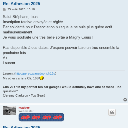
Re: Adhésion 2025
M
25 août 2025, 15:18
e
s
Salut Stéphane, tous
s
Inscription tardive envoyée et réglée.
a
g
Par solidarité pour l’association puisque je ne suis plus guère actif
e
malheureusement.
Je vous souhaite une très belle sortie à Magny Cours !
Pas disponible à ces dates. J’espère pouvoir faire un truc ensemble la
prochaine fois.
À+
Laurent
Laurent (
http://perso.wanadoo.fr/lr16s
)
My other car is a Clio 16S
Clio v6 : "In my perfect ten car garage I would definitely have one of these – no
question"
(Jeremy Clarkson - Top Gear)
maddoc
Webmaster
Re: Adhésion 2025