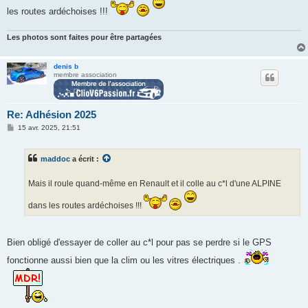
les routes ardéchoises !!!
Les photos sont faites pour être partagées
denis b
membre association
Re: Adhésion 2025
M
15 avr. 2025, 21:51
e
s
s
maddoc
a écrit :
a
g
e
Mais il roule quand-même en Renault et il colle au c*l d'une ALPINE
dans les routes ardéchoises !!!
Bien obligé d'essayer de coller au c*l pour pas se perdre si le GPS
fonctionne aussi bien que la clim ou les vitres électriques .