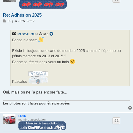
Re: Adhésion 2025
M
30 juin 2025, 23:17
e
s
s
PASCALOU
a écrit :
a
g
Bonsoir la team
e
Existe t’il toujours une carte de membre 2025 comme à l’époque où
j’étais membre en 2013 et 2015 ?
Bonne soirée et tenez vous au frais
Pascalou
Oui, mais on ne l'a pas encore faite...
Les photos sont faites pour être partagées
LRv6
membre association