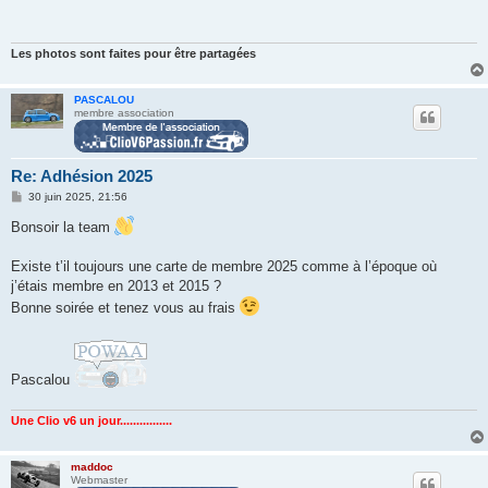
a
g
e
Les photos sont faites pour être partagées
PASCALOU
membre association
Re: Adhésion 2025
M
30 juin 2025, 21:56
e
s
Bonsoir la team
s
a
g
Existe t’il toujours une carte de membre 2025 comme à l’époque où
e
j’étais membre en 2013 et 2015 ?
Bonne soirée et tenez vous au frais
Pascalou
Une Clio v6 un jour................
maddoc
Webmaster