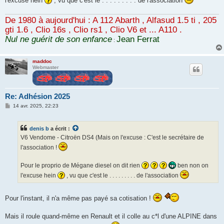
l'excuse hein
, vu que c'est le . . . . . . . . . de l'association
De 1980 à aujourd'hui : A 112 Abarth , Alfasud 1.5 ti , 205
gti 1.6 , Clio 16s , Clio rs1 , Clio V6 et ... A110 .
Nul ne guérit de son enfance
Jean Ferrat
:
maddoc
Webmaster
Re: Adhésion 2025
M
14 avr. 2025, 22:23
e
s
s
denis b
a écrit :
a
g
V6 Vendome - Citroën DS4 (Mais on l'excuse : C'est le secrétaire de
e
l'association !
Pour le proprio de Mégane diesel on dit rien
ben non on
l'excuse hein
, vu que c'est le . . . . . . . . . de l'association
Pour l'instant, il n'a même pas payé sa cotisation !
Mais il roule quand-même en Renault et il colle au c*l d'une ALPINE dans