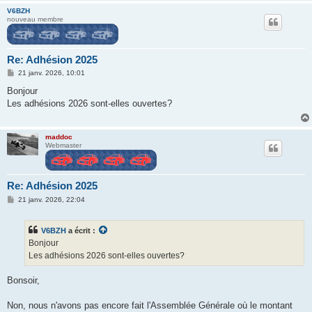
V6BZH
nouveau membre
Re: Adhésion 2025
M
21 janv. 2026, 10:01
e
s
Bonjour
s
Les adhésions 2026 sont-elles ouvertes?
a
g
e
maddoc
Webmaster
Re: Adhésion 2025
M
21 janv. 2026, 22:04
e
s
s
V6BZH
a écrit :
a
g
Bonjour
e
Les adhésions 2026 sont-elles ouvertes?
Bonsoir,
Non, nous n'avons pas encore fait l'Assemblée Générale où le montant