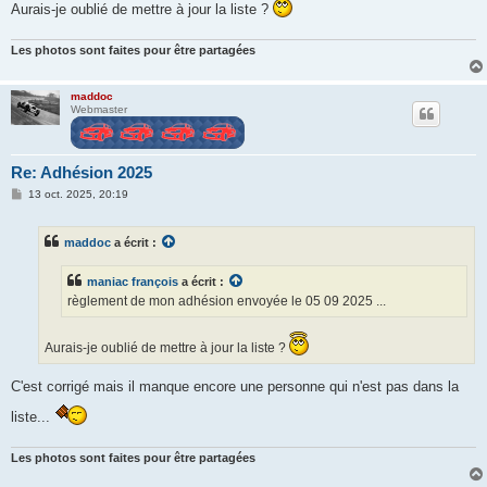
Aurais-je oublié de mettre à jour la liste ?
Les photos sont faites pour être partagées
maddoc
Webmaster
Re: Adhésion 2025
M
13 oct. 2025, 20:19
e
s
s
maddoc
a écrit :
a
g
e
maniac françois
a écrit :
règlement de mon adhésion envoyée le 05 09 2025 ...
Aurais-je oublié de mettre à jour la liste ?
C'est corrigé mais il manque encore une personne qui n'est pas dans la
liste...
Les photos sont faites pour être partagées