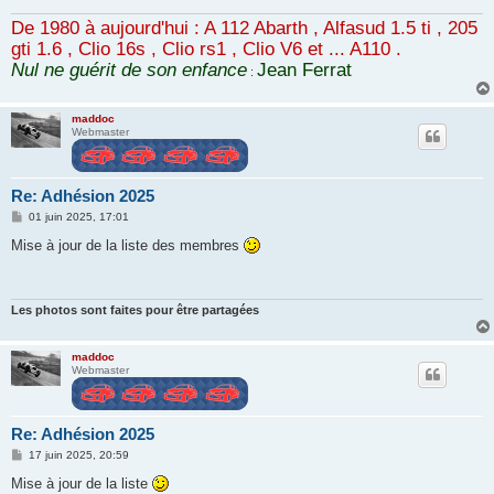
De 1980 à aujourd'hui : A 112 Abarth , Alfasud 1.5 ti , 205
gti 1.6 , Clio 16s , Clio rs1 , Clio V6 et ... A110 .
Nul ne guérit de son enfance
Jean Ferrat
:
maddoc
Webmaster
Re: Adhésion 2025
M
01 juin 2025, 17:01
e
s
Mise à jour de la liste des membres
s
a
g
e
Les photos sont faites pour être partagées
maddoc
Webmaster
Re: Adhésion 2025
M
17 juin 2025, 20:59
e
s
Mise à jour de la liste
s