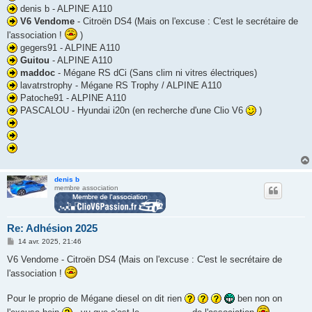
denis b - ALPINE A110
V6 Vendome
- Citroën DS4 (Mais on l'excuse : C'est le secrétaire de
l'association !
)
gegers91 - ALPINE A110
Guitou
- ALPINE A110
maddoc
- Mégane RS dCi (Sans clim ni vitres électriques)
lavatrstrophy - Mégane RS Trophy / ALPINE A110
Patoche91 - ALPINE A110
PASCALOU - Hyundai i20n (en recherche d'une Clio V6
)
denis b
membre association
Re: Adhésion 2025
M
14 avr. 2025, 21:46
e
s
V6 Vendome - Citroën DS4 (Mais on l'excuse : C'est le secrétaire de
s
l'association !
a
g
e
Pour le proprio de Mégane diesel on dit rien
ben non on