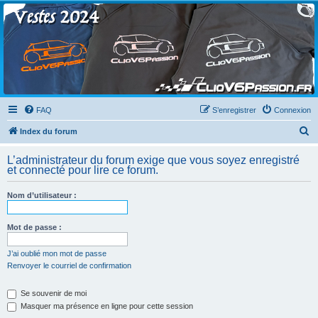
Clio V6 Passion
Le site français des passionnés de Clio V6
FAQ
S’enregistrer
Connexion
R
Index du forum
e
L’administrateur du forum exige que vous soyez enregistré
c
et connecté pour lire ce forum.
h
Nom d’utilisateur :
e
r
Mot de passe :
c
h
J’ai oublié mon mot de passe
Renvoyer le courriel de confirmation
e
r
Se souvenir de moi
Masquer ma présence en ligne pour cette session