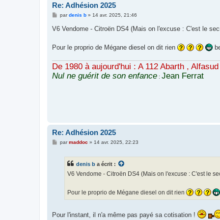
Re: Adhésion 2025
M
par
denis b
»
14 avr. 2025, 21:46
e
s
V6 Vendome - Citroën DS4 (Mais on l'excuse : C'est le secr
s
a
g
Pour le proprio de Mégane diesel on dit rien
be
e
De 1980 à aujourd'hui : A 112 Abarth , Alfasud 1.
Nul ne guérit de son enfance
Jean Ferrat
:
Re: Adhésion 2025
M
par
maddoc
»
14 avr. 2025, 22:23
e
s
s
denis b
a écrit :
a
g
V6 Vendome - Citroën DS4 (Mais on l'excuse : C'est le sec
e
Pour le proprio de Mégane diesel on dit rien
Pour l'instant, il n'a même pas payé sa cotisation !