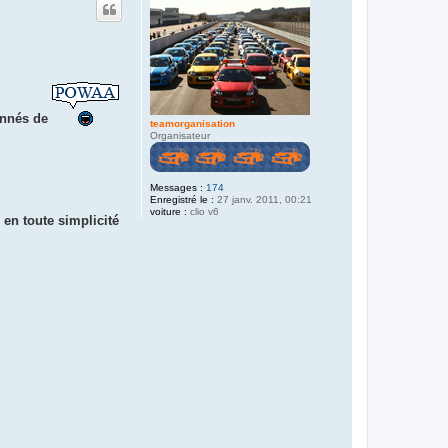
ionnés de
teamorganisation
Organisateur
Messages :
174
Enregistré le :
27 janv. 2011, 00:21
voiture :
clio v6
en toute simplicité