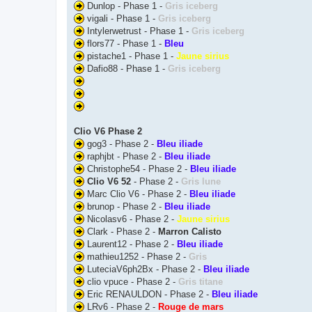
Dunlop - Phase 1 -
Gris iceberg
vigali - Phase 1 -
Gris iceberg
Intylerwetrust - Phase 1 -
Gris iceberg
flors77 - Phase 1 -
Bleu
pistache1 - Phase 1 -
Jaune sirius
Dafio88 - Phase 1 -
Gris iceberg
Clio V6 Phase 2
gog3 - Phase 2 -
Bleu iliade
raphjbt - Phase 2 -
Bleu iliade
Christophe54 - Phase 2 -
Bleu iliade
Clio V6 52
- Phase 2 -
Gris lune
Marc Clio V6 - Phase 2 -
Bleu iliade
brunop - Phase 2 -
Bleu iliade
Nicolasv6 - Phase 2 -
Jaune sirius
Clark - Phase 2 -
Marron Calisto
Laurent12 - Phase 2 -
Bleu iliade
mathieu1252 - Phase 2 -
Gris
LuteciaV6ph2Bx - Phase 2 -
Bleu iliade
clio vpuce - Phase 2 -
Gris titane
Eric RENAULDON - Phase 2 -
Bleu iliade
LRv6 - Phase 2 -
Rouge de mars