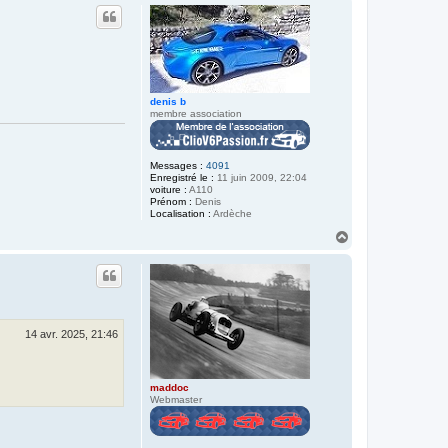
u
t
denis b
membre association
Messages :
4091
Enregistré le :
11 juin 2009, 22:04
voiture :
A110
Prénom :
Denis
Localisation :
Ardèche
H
a
u
t
14 avr. 2025, 21:46
maddoc
Webmaster