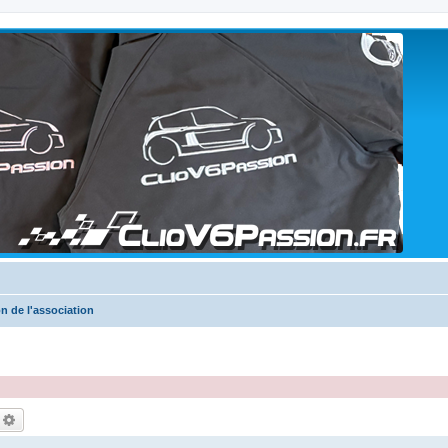
n de l'association
echercher
Recherche avancée