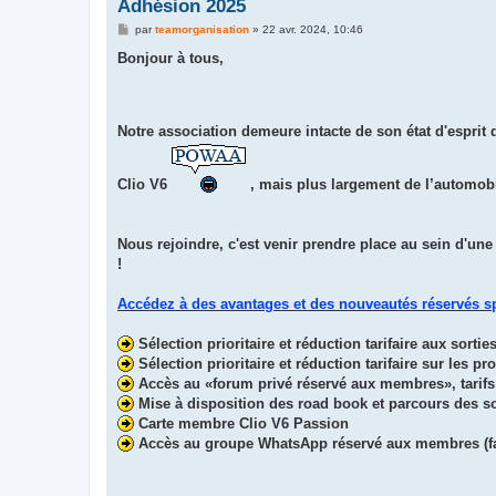
Adhésion 2025
M
par
teamorganisation
»
22 avr. 2024, 10:46
e
s
Bonjour à tous,
s
a
g
e
Notre association demeure intacte de son état d'esprit 
Clio V6
, mais plus largement de l’automobi
Nous rejoindre, c'est venir prendre place au sein d'un
!
Accédez à des avantages et des nouveautés réservés 
Sélection prioritaire et réduction tarifaire aux sorti
Sélection prioritaire et réduction tarifaire sur les pr
Accès au «forum privé réservé aux membres», tarifs 
Mise à disposition des road book et parcours des so
Carte membre Clio V6 Passion
Accès au groupe WhatsApp réservé aux membres (fac