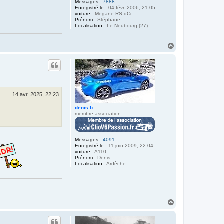
Messages :
7888
Enregistré le :
04 févr. 2006, 21:05
voiture :
Megane RS dCi
Prénom :
Stéphane
Localisation :
Le Neubourg (27)
H
a
u
t
14 avr. 2025, 22:23
denis b
membre association
Messages :
4091
Enregistré le :
11 juin 2009, 22:04
voiture :
A110
Prénom :
Denis
Localisation :
Ardèche
H
a
u
t