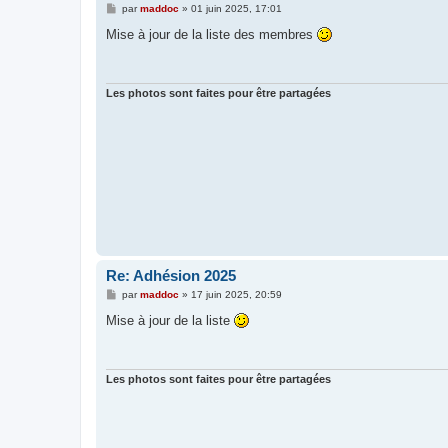
M
par
maddoc
»
01 juin 2025, 17:01
e
s
Mise à jour de la liste des membres
s
a
g
e
Les photos sont faites pour être partagées
Re: Adhésion 2025
M
par
maddoc
»
17 juin 2025, 20:59
e
s
Mise à jour de la liste
s
a
g
e
Les photos sont faites pour être partagées