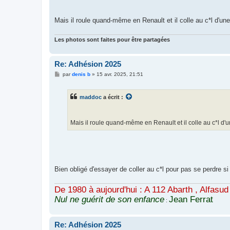
Mais il roule quand-même en Renault et il colle au c*l d'u
Les photos sont faites pour être partagées
Re: Adhésion 2025
M
par
denis b
»
15 avr. 2025, 21:51
e
s
s
maddoc
a écrit :
a
g
e
Mais il roule quand-même en Renault et il colle au c*l d'
Bien obligé d'essayer de coller au c*l pour pas se perdre si
De 1980 à aujourd'hui : A 112 Abarth , Alfasud 1.
Nul ne guérit de son enfance
Jean Ferrat
:
Re: Adhésion 2025