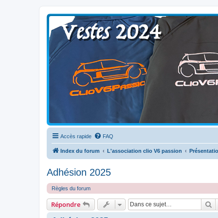
Clio V6 Passion
Le site français des passionnés de Clio V6
Accès rapide
FAQ
Index du forum
L'association clio V6 passion
Présentatio
Adhésion 2025
Règles du forum
R
Répondre