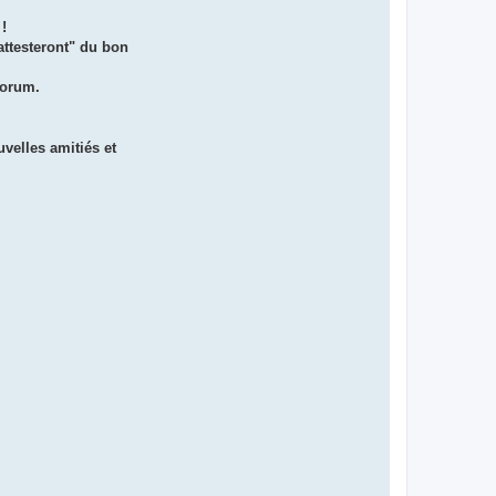
!
attesteront" du bon
forum.
uvelles amitiés et