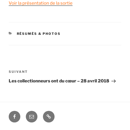
Voir la présentation de la sortie
CATÉGORIES
RÉSUMÉS & PHOTOS
Navigation
de
Article
SUIVANT
l’article
suivant
Les collectionneurs ont du cœur – 28 avril 2018
Facebook
Contactez-
Contact
nous
par