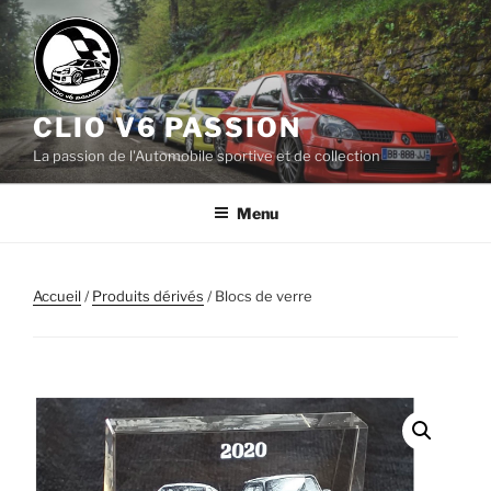
Aller
au
contenu
principal
CLIO V6 PASSION
La passion de l'Automobile sportive et de collection
Menu
Accueil
/
Produits dérivés
/ Blocs de verre