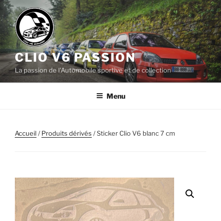
Aller
au
contenu
principal
CLIO V6 PASSION
La passion de l'Automobile sportive et de collection
Menu
Accueil
/
Produits dérivés
/ Sticker Clio V6 blanc 7 cm